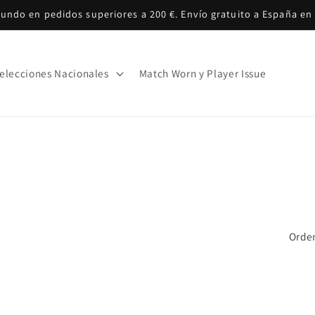
mundo en pedidos superiores a 200 €. Envío gratuito a España en 
elecciones Nacionales
Match Worn y Player Issue
Orden