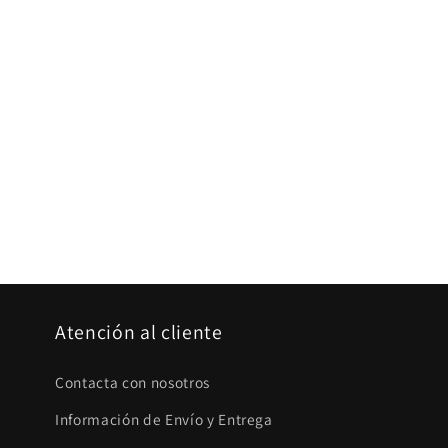
c
c
i
ó
n
:
Atención al cliente
Contacta con nosotros
Información de Envío y Entrega