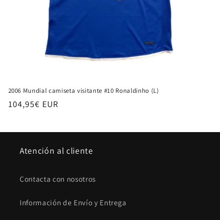
2006 Mundial camiseta visitante #10 Ronaldinho (L)
Precio
104,95€ EUR
habitual
Atención al cliente
Contacta con nosotros
Información de Envío y Entrega