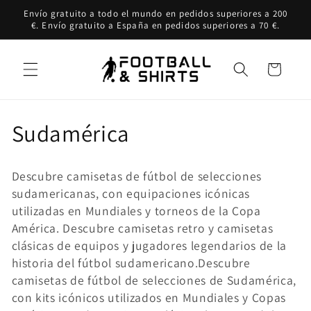
Ir
Envío gratuito a todo el mundo en pedidos superiores a 200
directamente
€. Envío gratuito a España en pedidos superiores a 70 €.
al contenido
Carrito
C
Sudamérica
o
Descubre camisetas de fútbol de selecciones
l
sudamericanas, con equipaciones icónicas
utilizadas en Mundiales y torneos de la Copa
e
América. Descubre camisetas retro y camisetas
c
clásicas de equipos y jugadores legendarios de la
historia del fútbol sudamericano.
Descubre
c
camisetas de fútbol de selecciones de Sudamérica,
con kits icónicos utilizados en Mundiales y Copas
i