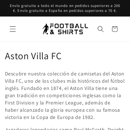
Ir
Envío gratuito a todo el mundo en pedidos superiores a 200
directamente
€. Envío gratuito a España en pedidos superiores a 70 €.
al contenido
Carrito
C
Aston Villa FC
o
Descubre nuestra colección de camisetas del Aston
l
Villa FC, uno de los clubes más históricos del fútbol
inglés. Fundado en 1874, el Aston Villa tiene una
e
gran tradición en competiciones inglesas como la
c
First Division y la Premier League, además de
haber alcanzado la gloria europea con su famosa
c
victoria en la Copa de Europa de 1982.
i
Jugadores legendarios como Paul McGrath, Dwight