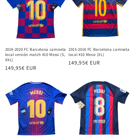
2019-2020 FC Barcelona camiseta
2015-2016 FC Barcelona camiseta
local versión match #10 Messi (S,
local #10 Messi (XL)
XXL)
Precio
149,95€ EUR
Precio
149,95€ EUR
habitual
habitual