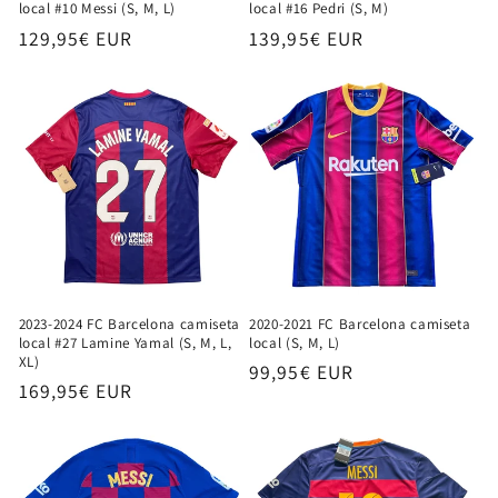
local #10 Messi (S, M, L)
local #16 Pedri (S, M)
Precio
129,95€ EUR
Precio
139,95€ EUR
habitual
habitual
2023-2024 FC Barcelona camiseta
2020-2021 FC Barcelona camiseta
local #27 Lamine Yamal (S, M, L,
local (S, M, L)
XL)
Precio
99,95€ EUR
Precio
169,95€ EUR
habitual
habitual