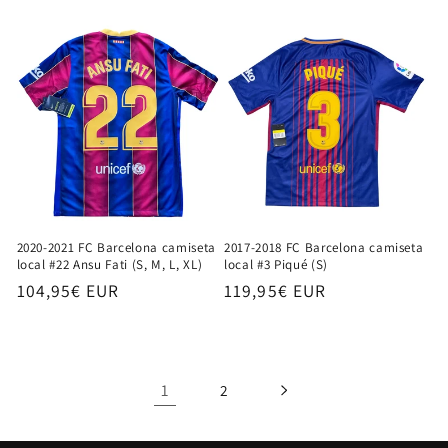
habitual
habitual
2020-2021 FC Barcelona camiseta
2017-2018 FC Barcelona camiseta
local #22 Ansu Fati (S, M, L, XL)
local #3 Piqué (S)
Precio
104,95€ EUR
Precio
119,95€ EUR
habitual
habitual
1
2