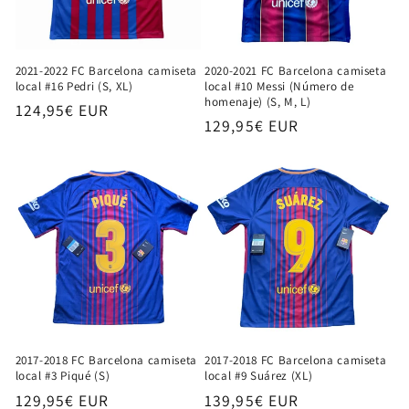
2021-2022 FC Barcelona camiseta
2020-2021 FC Barcelona camiseta
local #16 Pedri (S, XL)
local #10 Messi (Número de
homenaje) (S, M, L)
Precio
124,95€ EUR
Precio
129,95€ EUR
habitual
habitual
2017-2018 FC Barcelona camiseta
2017-2018 FC Barcelona camiseta
local #3 Piqué (S)
local #9 Suárez (XL)
Precio
129,95€ EUR
Precio
139,95€ EUR