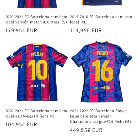
2020-2021 FC Barcelona camiseta
2015-2016 FC Barcelona camiseta
local versión match #10 Messi (S)
local (XL)
Precio
179,95€ EUR
Precio
114,95€ EUR
habitual
habitual
2020-2021 FC Barcelona camiseta
2021-2022 FC Barcelona Player
local #10 Messi (Niño/a M)
Issue camiseta versión
Champions League #16 Pedri (M)
Precio
104,95€ EUR
Precio
449,95€ EUR
habitual
habitual