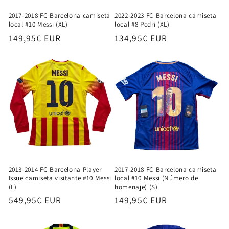
2017-2018 FC Barcelona camiseta
2022-2023 FC Barcelona camiseta
local #10 Messi (XL)
local #8 Pedri (XL)
Precio
149,95€ EUR
Precio
134,95€ EUR
habitual
habitual
2013-2014 FC Barcelona Player
2017-2018 FC Barcelona camiseta
Issue camiseta visitante #10 Messi
local #10 Messi (Número de
(L)
homenaje) (S)
Precio
549,95€ EUR
Precio
149,95€ EUR
habitual
habitual