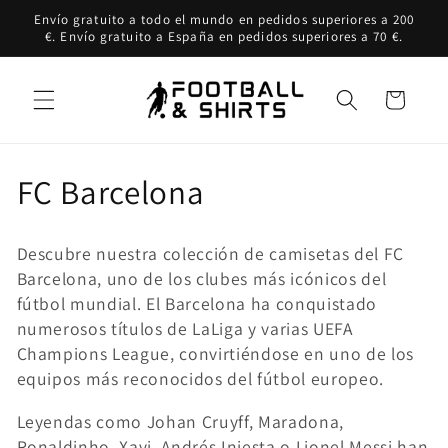
Ir
Envío gratuito a todo el mundo en pedidos superiores a 200
directamente
€. Envío gratuito a España en pedidos superiores a 70 €.
al contenido
Carrito
C
FC Barcelona
o
Descubre nuestra colección de camisetas del FC
l
Barcelona, uno de los clubes más icónicos del
fútbol mundial. El Barcelona ha conquistado
e
numerosos títulos de LaLiga y varias UEFA
c
Champions League, convirtiéndose en uno de los
equipos más reconocidos del fútbol europeo.
c
Leyendas como Johan Cruyff, Maradona,
i
Ronaldinho, Xavi, Andrés Iniesta o Lionel Messi han