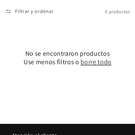
ó
Filtrar y ordenar
0 productos
n
:
No se encontraron productos
Use menos filtros o
borre todo