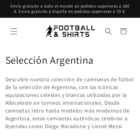
Ir
Envío gratuito a todo el mundo en pedidos superiores a 200
directamente
€. Envío gratuito a España en pedidos superiores a 70 €.
al contenido
Carrito
C
Selección Argentina
o
Descubre nuestra colección de camisetas de fútbol
l
de la selección de Argentina, con las icónicas
equipaciones celestes y blancas utilizadas por la
e
Albiceleste en torneos internacionales. Desde
c
camisetas retro hasta modelos más modernos de
Argentina, estas camisetas auténticas celebran a
c
leyendas como Diego Maradona y Lionel Messi.
i